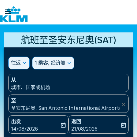

航班至圣安东尼奥(SAT)
往返
expand_more
1 乘客, 经济舱
expand_more
从
城市、国家或机场
至
close
圣安东尼奥, San Antonio International Airport(SAT),
出发
返回
today
today
fc-booking-departure-date-aria-label
fc-booking-return-date-ari
14/08/2026
21/08/2026