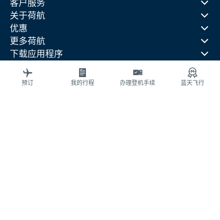
客户服务
关于荷航
优惠
更多荷航
下载应用程序
相关网站
旅行指南
预订
我的行程
办理登机手续
蓝天飞行
热门目的地
热门旅行国家
热门航线
法律信息
隐私声明
可访问性（无障碍）声明
© 2026 荷航
京ICP备11014752号 - 京公网安备 110-1050-11191
cookie 设置