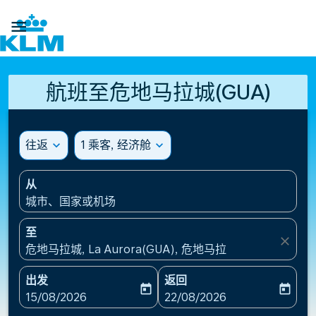

航班至危地马拉城(GUA)
往返
expand_more
1 乘客, 经济舱
expand_more
从
城市、国家或机场
至
close
危地马拉城, La Aurora(GUA), 危地马拉
出发
返回
today
today
fc-booking-departure-date-aria-label
fc-booking-return-date-ari
15/08/2026
22/08/2026