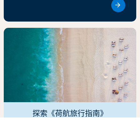
Link
探索《荷航旅行指南》
正在计划下一次旅行吗？ 《荷航旅行指南》旨在为读者提
供世界各旅游目的地的专业建议和推荐，激发灵感，提供
信息。探索必游景点、当地美食和隐秘瑰宝，轻松打造难