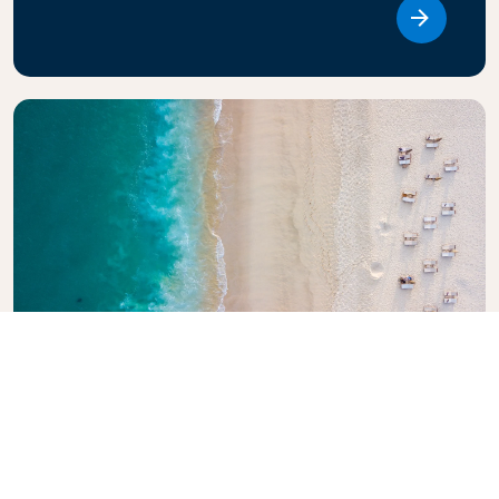
Link
探索《荷航旅行指南》
正在计划下一次旅行吗？ 《荷航旅行指南》旨在为读者提
供世界各旅游目的地的专业建议和推荐，激发灵感，提供
信息。探索必游景点、当地美食和隐秘瑰宝，轻松打造难