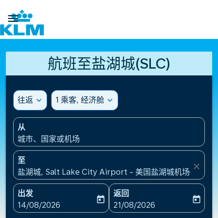

航班至盐湖城(SLC)
往返
expand_more
1 乘客, 经济舱
expand_more
从
城市、国家或机场
至
close
盐湖城, Salt Lake City Airport - 美国盐湖城机场(SLC),
出发
返回
today
today
fc-booking-departure-date-aria-label
fc-booking-return-date-ari
14/08/2026
21/08/2026