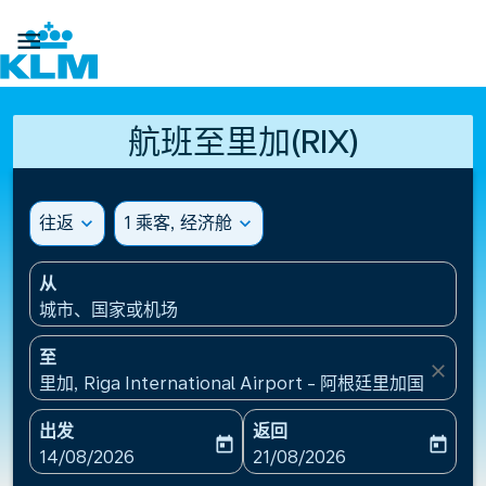

航班至里加(RIX)
往返
expand_more
1 乘客, 经济舱
expand_more
从
城市、国家或机场
至
close
里加, Riga International Airport - 阿根廷里加国际机场
出发
返回
today
today
fc-booking-departure-date-aria-label
fc-booking-return-date-ari
14/08/2026
21/08/2026