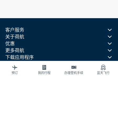
客户服务
关于荷航
优惠
更多荷航
下载应用程序
相关网站
旅行指南
预订
我的行程
办理登机手续
蓝天飞行
热门目的地
热门旅行国家
热门航线
法律信息
隐私声明
可访问性（无障碍）声明