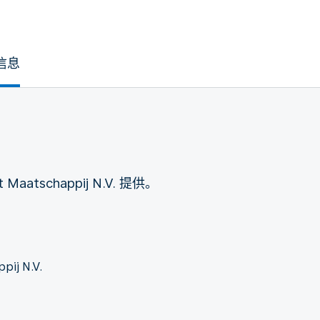
信息
t Maatschappij N.V. 提供。
pij N.V.