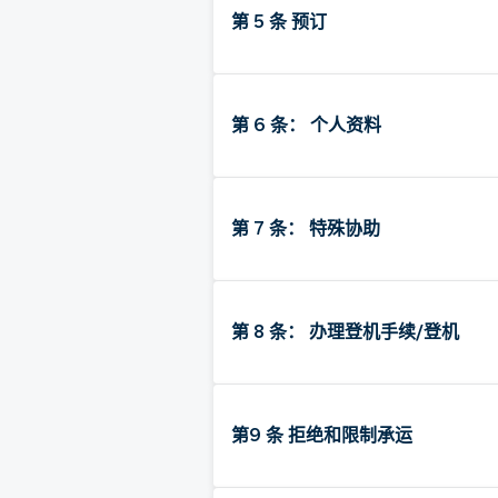
第 5 条 预订
第 6 条： 个人资料
第 7 条： 特殊协助
第 8 条： 办理登机手续/登机
第9 条 拒绝和限制承运