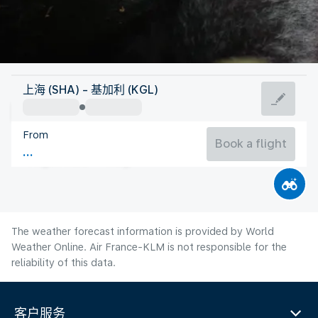
Rwanda
上海 (SHA) - 基加利 (KGL)
Kigali
From
22°C
Rwanda
Book a flight
Flight time
Aug
The weather forecast information is provided by World
Weather Online. Air France-KLM is not responsible for the
reliability of this data.
客户服务