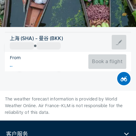
Thailand
上海 (SHA) - 曼谷 (BKK)
Bangkok
From
29°C
Thailand
Book a flight
Flight time
Aug
The weather forecast information is provided by World
Weather Online. Air France-KLM is not responsible for the
reliability of this data.
客户服务