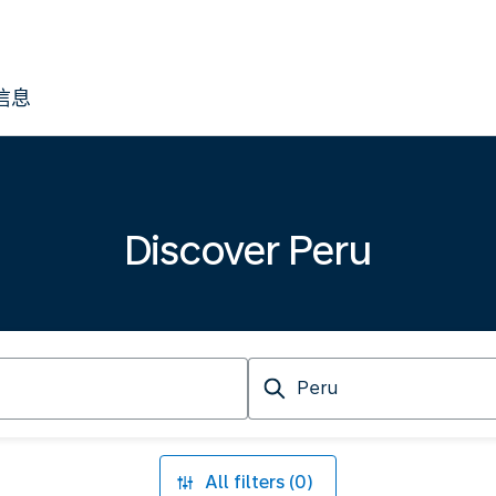
信息
Discover Peru
Arriving
at
All filters (0)