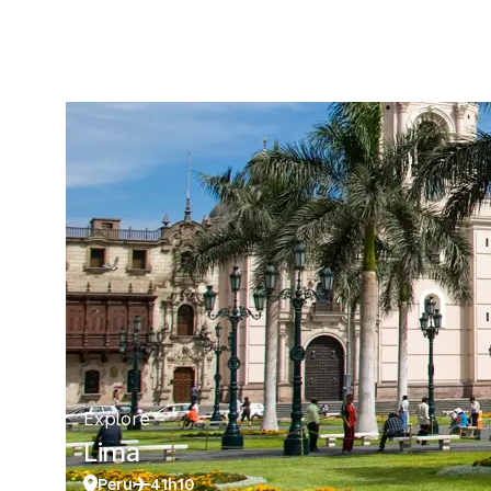
Explore
Lima
Peru
41h10