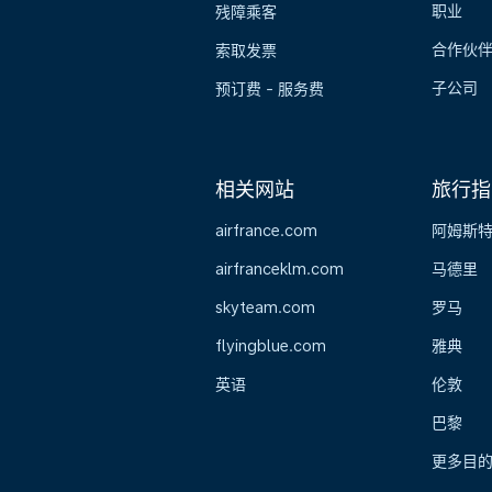
职业
残障乘客
合作伙
索取发票
子公司
预订费 - 服务费
相关网站
旅行指
airfrance.com
阿姆斯
airfranceklm.com
马德里
skyteam.com
罗马
flyingblue.com
雅典
英语
伦敦
巴黎
更多目