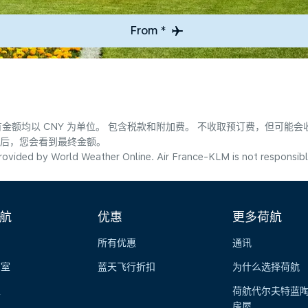
From *
金额均以 CNY 为单位。 包含税款和附加费。 不收取预订费，但可能
式后，您会看到最终金额。
ovided by World Weather Online. Air France-KLM is not responsible f
航
优惠
更多荷航
所有优惠
通讯
览室
蓝天飞行折扣
为什么选择荷航
性
荷航代尔夫特蓝
房屋