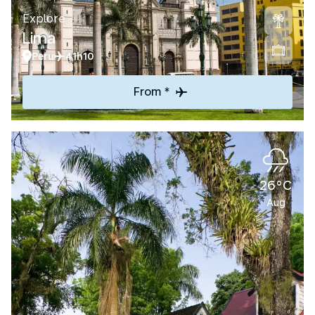
Explore
Lima
Peru
41h10
From *
26°C
Aug