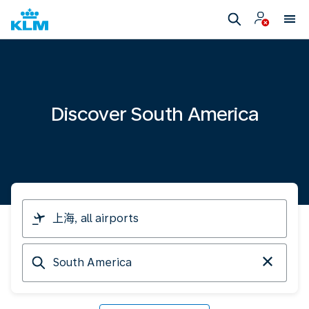
Discover South America
I
am
travelling
Arriving
from
at