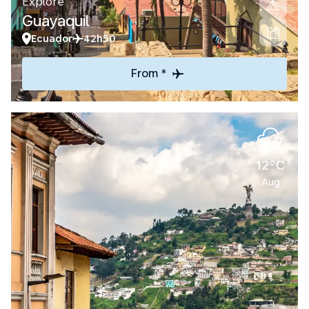
Explore
Guayaquil
Ecuador
42h50
From *
12°C
Aug