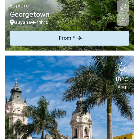
Explore
Georgetown
Guyana
41h10
From *
18°C
Aug