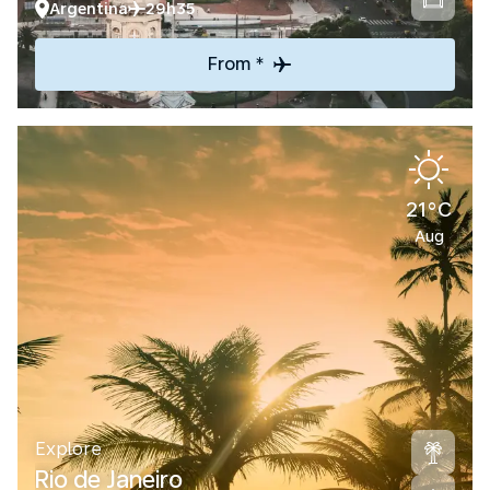
Argentina
29h35
From *
21°C
Aug
Explore
Rio de Janeiro