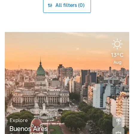
All filters (0)
13°C
Aug
Explore
Buenos Aires