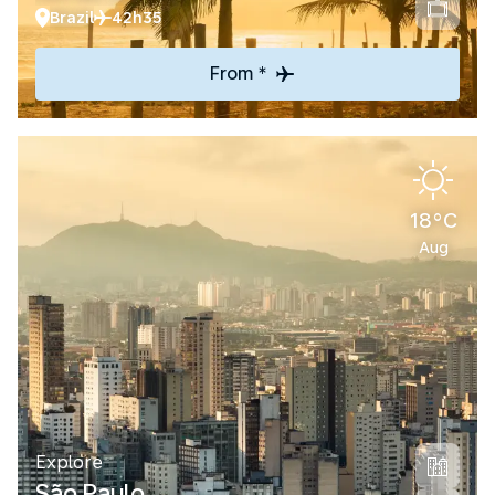
Brazil
42h35
From *
18°C
Aug
Explore
São Paulo