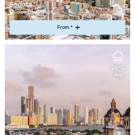
Bogota
Colombia
39h25
From *
28°C
Aug
Explore