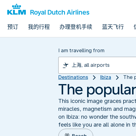
预订
我的行程
办理登机手续
蓝天飞行
I am travelling from
Destinations
Ibiza
The p
The popular
This iconic image graces pract
miracles, magnetism and magic
on Ibiza: no wonder the south
feels like you are all alone in 