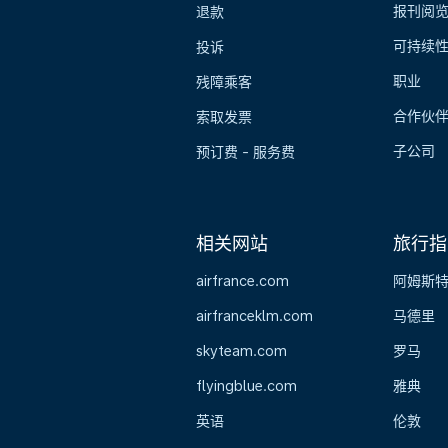
报刊阅
退款
可持续
投诉
职业
残障乘客
合作伙
索取发票
子公司
预订费 - 服务费
相关网站
旅行指
airfrance.com
阿姆斯
airfranceklm.com
马德里
skyteam.com
罗马
flyingblue.com
雅典
英语
伦敦