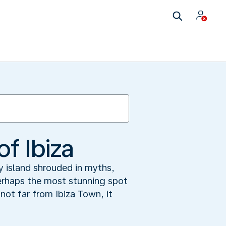
f Ibiza
y island shrouded in myths,
perhaps the most stunning spot
ot far from Ibiza Town, it