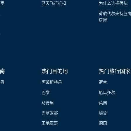
览室
蓝天飞行折扣
为什么选择荷航
性
荷航代尔夫特蓝
房屋
伴
南
热门目的地
热门旅行国家
特丹
阿姆斯特丹
荷兰
巴黎
厄瓜多尔
马德里
英国
巴塞罗那
秘鲁
圣地亚哥
德国