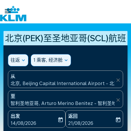

北京(PEK)至圣地亚哥(SCL)航班
往返
expand_more
1 乘客, 经济舱
expand_more
从
close
北京, Beijing Capital International Airport - 北
至
close
智利圣地亚哥, Arturo Merino Benitez - 智利圣地亚哥机
出发
返回
today
today
fc-booking-departure-date-aria-label
fc-booking-return-date-ari
14/08/2026
21/08/2026