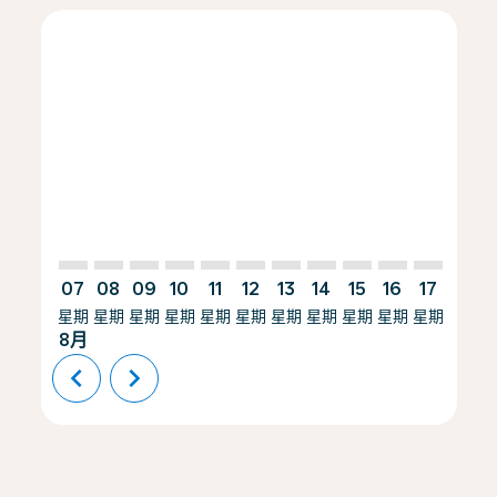
Displaying fares for 八月-2026
PEK–SCL: cmp-view-offers-disclaimer. 查找优惠
PEK–SCL: cmp-view-offers-disclaimer. 查找优惠
PEK–SCL: cmp-view-offers-disclaimer. 查找
PEK–SCL: cmp-view-offers-disclaimer
PEK–SCL: cmp-view-offers-discla
PEK–SCL: cmp-view-offers-dis
PEK–SCL: cmp-view-offers
PEK–SCL: cmp-view-of
PEK–SCL: cmp-vie
PEK–SCL: cmp
PEK–SCL: 
PEK–S
P
07
08
09
10
11
12
13
14
15
16
17
18
星期
星期
星期
星期
星期
星期
星期
星期
星期
星期
星期
星期
8月
chevron_left
chevron_right