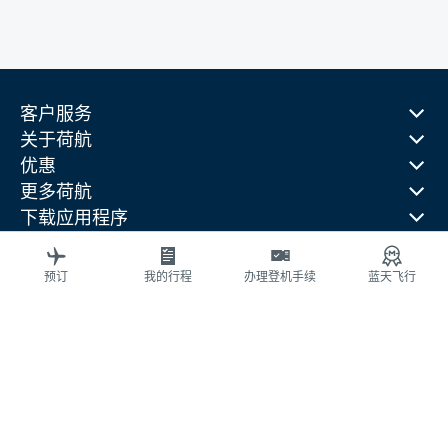
客户服务
关于荷航
优惠
更多荷航
下载应用程序
相关网站
旅行指南
预订
我的行程
办理登机手续
蓝天飞行
热门目的地
热门旅行国家
热门航线
法律信息
隐私声明
可访问性（无障碍）声明