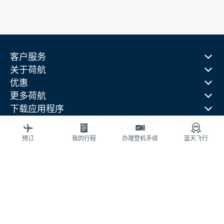
客户服务
关于荷航
优惠
更多荷航
下载应用程序
相关网站
旅行指南
预订
我的行程
办理登机手续
蓝天飞行
热门目的地
热门旅行国家
热门航线
法律信息
隐私声明
可访问性（无障碍）声明