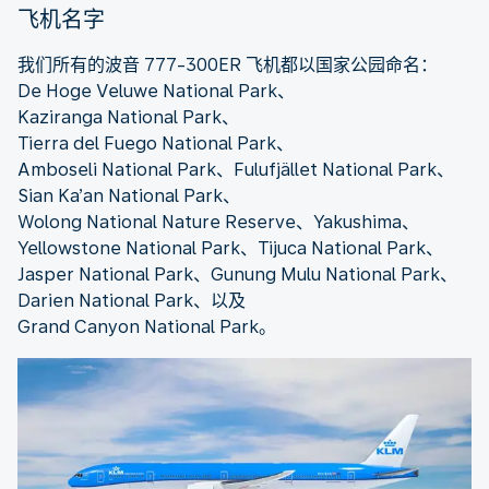
飞机名字
我们所有的波音 777-300ER 飞机都以国家公园命名：
De Hoge Veluwe National Park、
Kaziranga National Park、
Tierra del Fuego National Park、
Amboseli National Park、Fulufjället National Park、
Sian Ka’an National Park、
Wolong National Nature Reserve、Yakushima、
Yellowstone National Park、Tijuca National Park、
Jasper National Park、Gunung Mulu National Park、
Darien National Park、以及
Grand Canyon National Park。