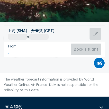
South Africa
上海 (SHA) - 开普敦 (CPT)
Cape Town
From
13°C
South Africa
Book a flight
Flight time
Aug
The weather forecast information is provided by World
Weather Online. Air France-KLM is not responsible for the
reliability of this data.
客户服务