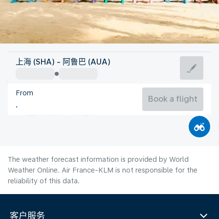
Aruba
上海 (SHA) - 阿鲁巴 (AUA)
Aruba
From
28°C
Aruba
Book a flight
Flight time
Aug
The weather forecast information is provided by World
Weather Online. Air France-KLM is not responsible for the
reliability of this data.
客户服务