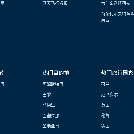
览室
蓝天飞行折扣
为什么选择荷航
性
荷航代尔夫特蓝
房屋
伴
南
热门目的地
热门旅行国家
特丹
阿姆斯特丹
荷兰
巴黎
厄瓜多尔
马德里
英国
巴塞罗那
秘鲁
圣地亚哥
德国