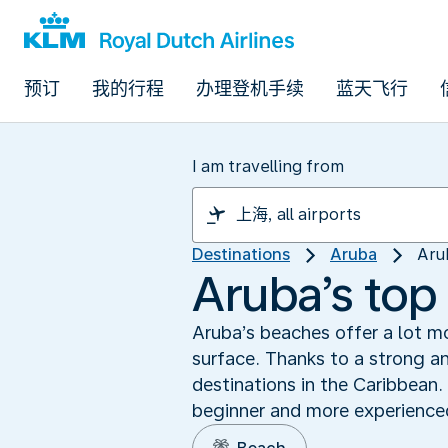
预订
我的行程
办理登机手续
蓝天飞行
I am travelling from
Destinations
Aruba
Aru
Aruba’s top 
Aruba’s beaches offer a lot mo
surface. Thanks to a strong an
destinations in the Caribbean.
beginner and more experienced