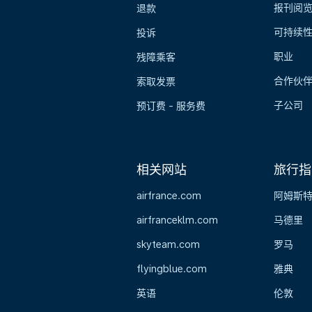
报刊阅
退款
可持续
投诉
职业
残障乘客
合作伙
索取发票
子公司
预订费 - 服务费
相关网站
旅行指
airfrance.com
阿姆斯
airfranceklm.com
马德里
skyteam.com
罗马
flyingblue.com
雅典
英语
伦敦