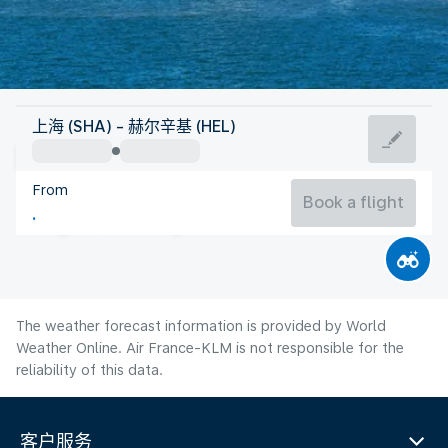
Finland
上海 (SHA) - 赫尔辛基 (HEL)
Helsinki
From
17°C
Finland
Book a flight
Flight time
Aug
The weather forecast information is provided by World
Weather Online. Air France-KLM is not responsible for the
reliability of this data.
客户服务