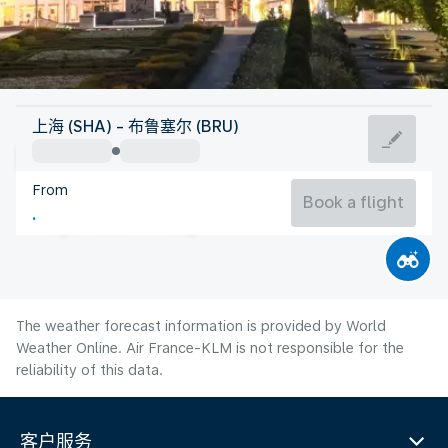
Belgium
上海 (SHA) - 布鲁塞尔 (BRU)
Brussels
From
19°C
Belgium
Book a flight
Flight time
Aug
The weather forecast information is provided by World
Weather Online. Air France-KLM is not responsible for the
reliability of this data.
客户服务