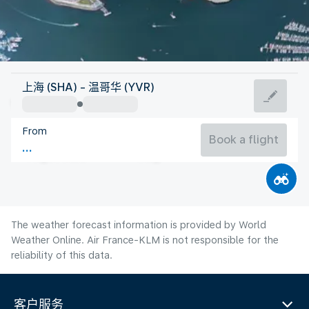
Canada
上海 (SHA) - 温哥华 (YVR)
Vancouver
From
18°C
Canada
Book a flight
Flight time
Aug
The weather forecast information is provided by World
Weather Online. Air France-KLM is not responsible for the
reliability of this data.
客户服务