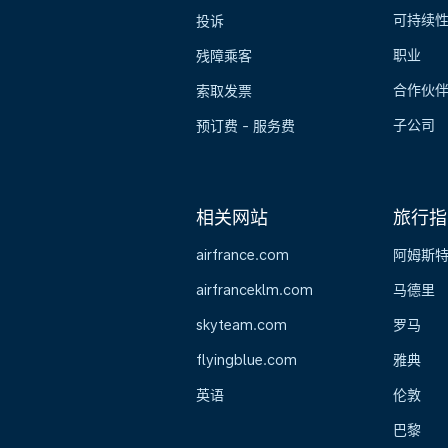
可持续
投诉
职业
残障乘客
合作伙
索取发票
子公司
预订费 - 服务费
相关网站
旅行指
airfrance.com
阿姆斯
airfranceklm.com
马德里
skyteam.com
罗马
flyingblue.com
雅典
英语
伦敦
巴黎