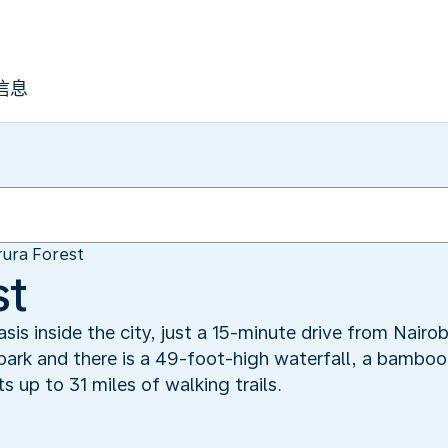
信息
rura Forest
st
sis inside the city, just a 15-minute drive from Nairobi
park and there is a 49-foot-high waterfall, a bamboo 
s up to 31 miles of walking trails.