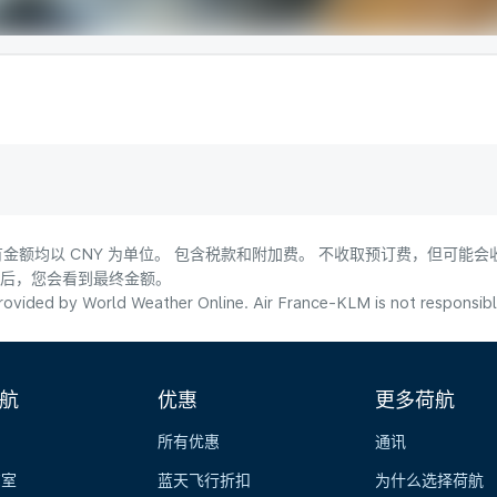
金额均以 CNY 为单位。 包含税款和附加费。 不收取预订费，但可能
式后，您会看到最终金额。
ovided by World Weather Online. Air France-KLM is not responsible f
航
优惠
更多荷航
所有优惠
通讯
览室
蓝天飞行折扣
为什么选择荷航