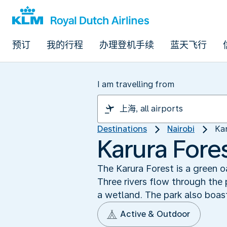
预订
我的行程
办理登机手续
蓝天飞行
I am travelling from
Destinations
Nairobi
Ka
Karura Fore
The Karura Forest is a green oa
Three rivers flow through the 
a wetland. The park also boast
Active & Outdoor