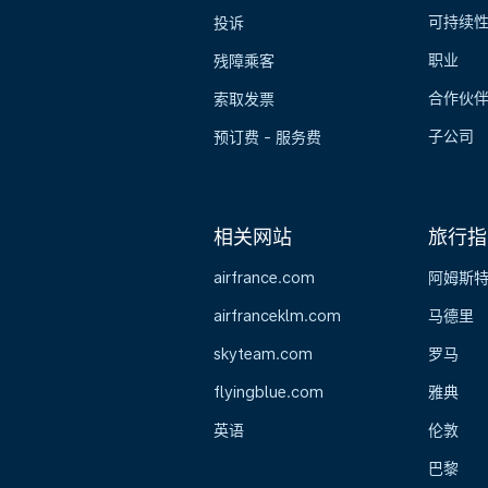
可持续
投诉
职业
残障乘客
合作伙
索取发票
子公司
预订费 - 服务费
相关网站
旅行指
airfrance.com
阿姆斯
airfranceklm.com
马德里
skyteam.com
罗马
flyingblue.com
雅典
英语
伦敦
巴黎