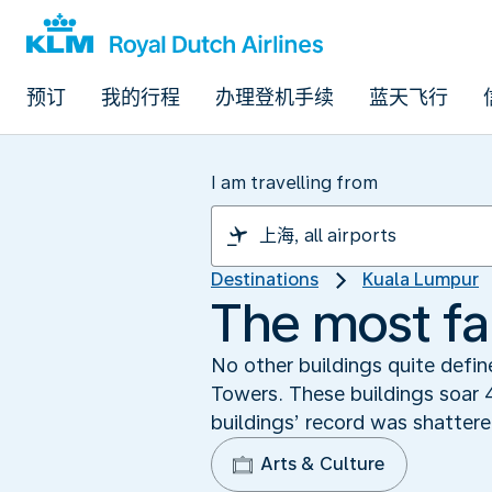
预订
我的行程
办理登机手续
蓝天飞行
I am travelling from
Destinations
Kuala Lumpur
The most fa
No other buildings quite defi
Towers. These buildings soar 
buildings’ record was shattere
Arts & Culture