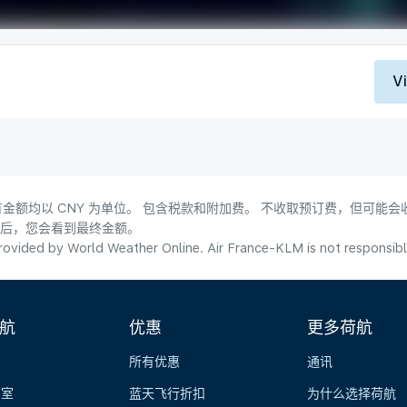
V
金额均以 CNY 为单位。 包含税款和附加费。 不收取预订费，但可能
式后，您会看到最终金额。
ovided by World Weather Online. Air France-KLM is not responsible f
航
优惠
更多荷航
所有优惠
通讯
览室
蓝天飞行折扣
为什么选择荷航