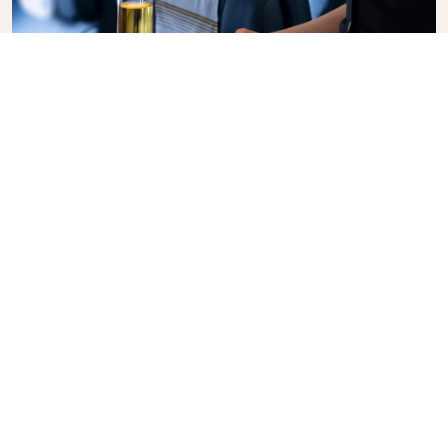
商务舱
搭乘荷航商务舱，享受私密、舒适和周到的服务，体验时
尚飞行。享受高品质的餐饮以及我们机组人员的个性化服
务，尽享极致放松。立即预订商务舱机票，体验荷航与众
不同的服务。
Link