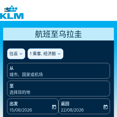

航班至乌拉圭
往返
expand_more
1 乘客, 经济舱
expand_more
从
城市、国家或机场
至
选择目的地
出发
返回
today
today
fc-booking-departure-date-aria-label
fc-booking-return-date-ari
15/08/2026
22/08/2026