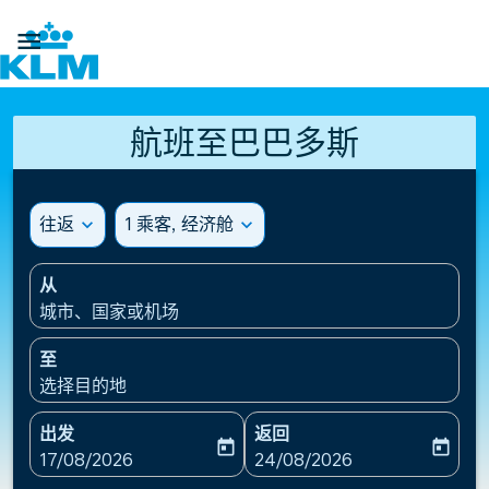

航班至巴巴多斯
往返
expand_more
1 乘客, 经济舱
expand_more
从
城市、国家或机场
至
选择目的地
出发
返回
today
today
fc-booking-departure-date-aria-label
fc-booking-return-date-ari
17/08/2026
24/08/2026