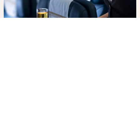
商务舱
搭乘荷航商务舱，享受私密、舒适和周到的服务，体验时
尚飞行。享受高品质的餐饮以及我们机组人员的个性化服
务，尽享极致放松。立即预订商务舱机票，体验荷航与众
不同的服务。
Link