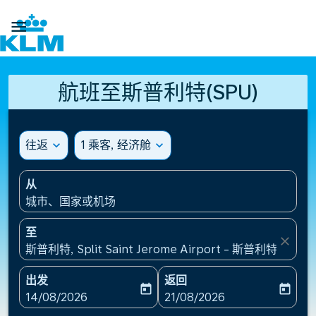

航班至斯普利特(SPU)
往返
expand_more
1 乘客, 经济舱
expand_more
从
城市、国家或机场
至
close
斯普利特, Split Saint Jerome Airport - 斯普利特圣
出发
返回
today
today
fc-booking-departure-date-aria-label
fc-booking-return-date-ari
14/08/2026
21/08/2026