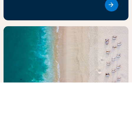
Link
探索《荷航旅行指南》
正在计划下一次旅行吗？ 《荷航旅行指南》旨在为读者提
供世界各旅游目的地的专业建议和推荐，激发灵感，提供
信息。探索必游景点、当地美食和隐秘瑰宝，轻松打造难