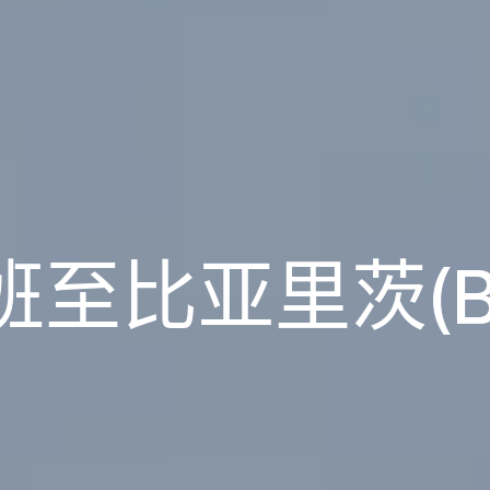
班至比亚里茨(BI