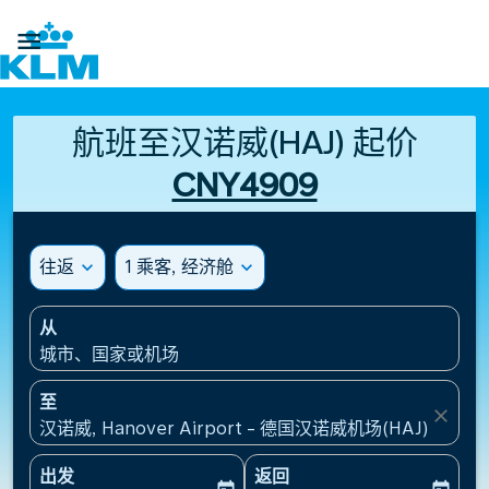

航班至汉诺威(HAJ) 起价
CNY4909
往返
expand_more
1 乘客, 经济舱
expand_more
从
城市、国家或机场
至
close
汉诺威, Hanover Airport - 德国汉诺威机场(HAJ), 德国
出发
返回