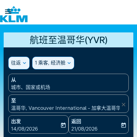

航班至温哥华(YVR)
往返
expand_more
1 乘客, 经济舱
expand_more
从
城市、国家或机场
至
close
温哥华, Vancouver International - 加拿大温哥华国际
出发
返回
today
today
fc-booking-departure-date-aria-label
fc-booking-return-date-ari
14/08/2026
21/08/2026