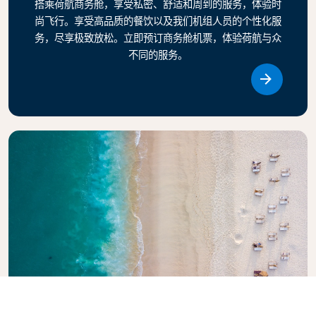
搭乘荷航商务舱，享受私密、舒适和周到的服务，体验时
尚飞行。享受高品质的餐饮以及我们机组人员的个性化服
务，尽享极致放松。立即预订商务舱机票，体验荷航与众
不同的服务。
Link