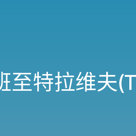
班至特拉维夫(TL