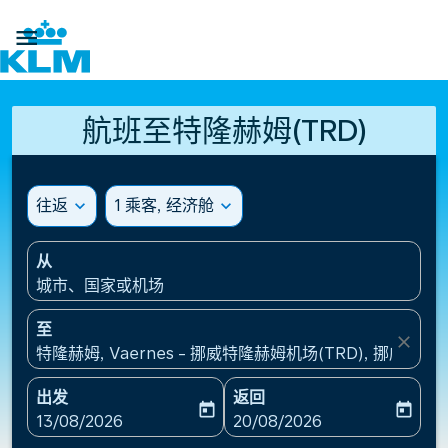

航班至特隆赫姆(TRD)
往返
expand_more
1 乘客, 经济舱
expand_more
从
城市、国家或机场
至
close
特隆赫姆, Vaernes - 挪威特隆赫姆机场(TRD), 挪威
出发
返回
today
today
fc-booking-departure-date-aria-label
fc-booking-return-date-ari
13/08/2026
20/08/2026