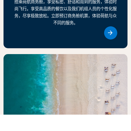
搭乘荷航商务舱，享受私密、舒适和周到的服务，体验时
尚飞行。享受高品质的餐饮以及我们机组人员的个性化服
务，尽享极致放松。立即预订商务舱机票，体验荷航与众
不同的服务。
Link