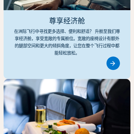
尊享经济舱
在洲际飞行中寻找更多选择、便利和舒适？ 升舱至我们尊
享经济舱，享受宽敞的专属舱位。宽敞的座椅设计有额外
的腿部空间和更大的倾斜角度，让您在整个飞行过程中都
能轻松放松。
Link