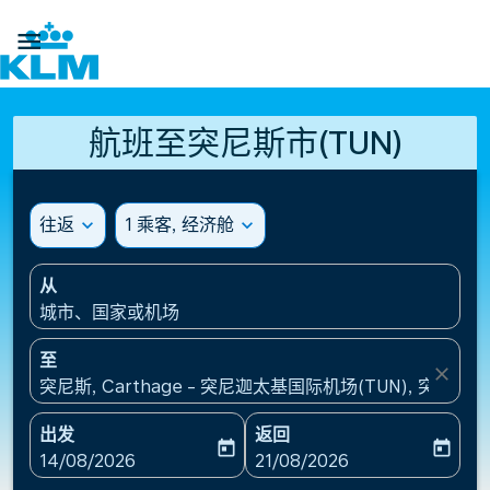

航班至突尼斯市(TUN)
往返
expand_more
1 乘客, 经济舱
expand_more
从
城市、国家或机场
至
close
突尼斯, Carthage - 突尼迦太基国际机场(TUN), 突尼斯
出发
返回
today
today
fc-booking-departure-date-aria-label
fc-booking-return-date-ari
14/08/2026
21/08/2026