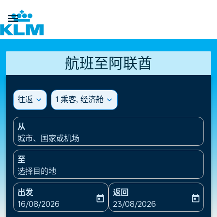

航班至阿联酋
往返
expand_more
1 乘客, 经济舱
expand_more
从
城市、国家或机场
至
选择目的地
出发
返回
today
today
fc-booking-departure-date-aria-label
fc-booking-return-date-ari
16/08/2026
23/08/2026