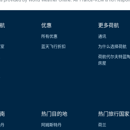
s provided by World Weather Online. Air France-KLM is not responsibl
航
优惠
更多荷航
所有优惠
通讯
览室
蓝天飞行折扣
为什么选择荷航
性
荷航代尔夫特蓝
房屋
伴
南
热门目的地
热门旅行国家
特丹
阿姆斯特丹
荷兰