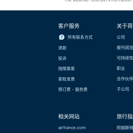
The weather forecast information i
客户服务
关于荷
所有联系方式
公司
报刊阅
退款
可持续
投诉
职业
残障乘客
合作伙
索取发票
子公司
预订费 - 服务费
相关网站
旅行指
airfrance.com
阿姆斯