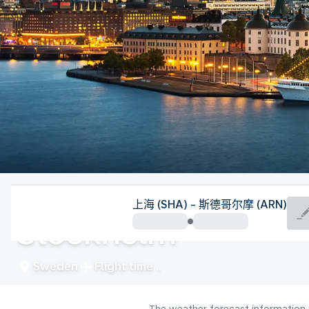
Sweden
上海 (SHA) - 斯德哥尔摩 (ARN)
Stockholm
Sweden
Flight time