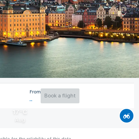
From
Book a flight
17°C
Aug