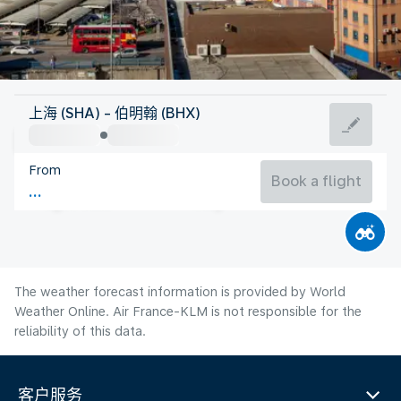
United Kingdom
上海 (SHA) - 伯明翰 (BHX)
Birmingham
From
17°C
United Kingdom
Book a flight
Flight time
Aug
The weather forecast information is provided by World
Weather Online. Air France-KLM is not responsible for the
reliability of this data.
客户服务