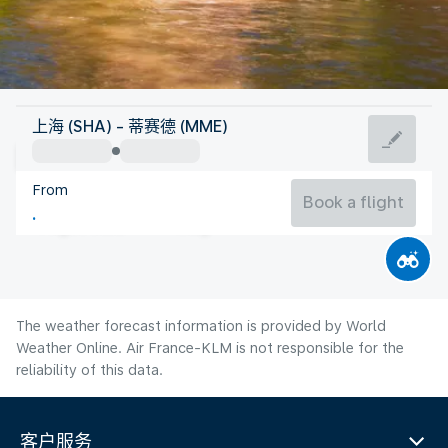
United Kingdom
上海 (SHA) - 蒂赛德 (MME)
Durham
From
15°C
United Kingdom
Book a flight
Flight time
Aug
The weather forecast information is provided by World
Weather Online. Air France-KLM is not responsible for the
reliability of this data.
客户服务