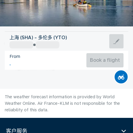
Canada
上海 (SHA) - 多伦多 (YTO)
Toronto
From
21°C
Canada
Book a flight
Flight time
Aug
The weather forecast information is provided by World
Weather Online. Air France-KLM is not responsible for the
reliability of this data.
客户服务