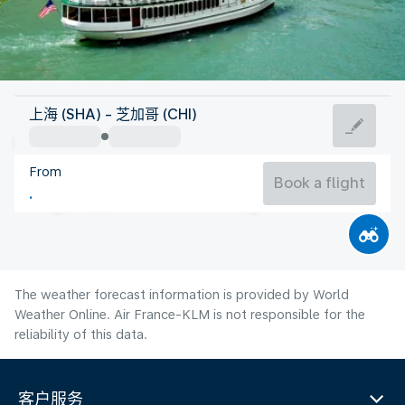
United States Of America
上海 (SHA) - 芝加哥 (CHI)
Chicago
From
23°C
United States Of America
Book a flight
Flight time
Aug
The weather forecast information is provided by World
Weather Online. Air France-KLM is not responsible for the
reliability of this data.
客户服务