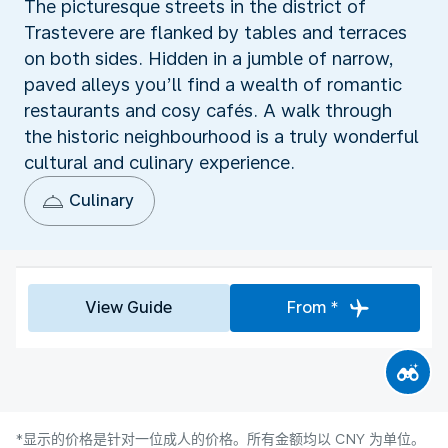
The picturesque streets in the district of
Trastevere are flanked by tables and terraces
on both sides. Hidden in a jumble of narrow,
paved alleys you’ll find a wealth of romantic
restaurants and cosy cafés. A walk through
the historic neighbourhood is a truly wonderful
cultural and culinary experience.
Culinary
View Guide
From *
*显示的价格是针对一位成人的价格。所有金额均以 CNY 为单位。