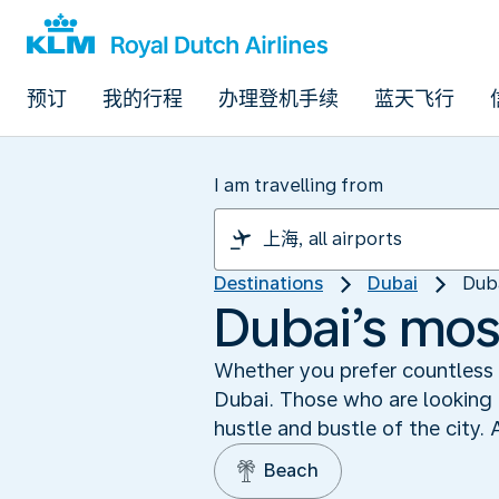
预订
我的行程
办理登机手续
蓝天飞行
I am travelling from
Destinations
Dubai
Duba
Dubai’s mos
Whether you prefer countless 
Dubai. Those who are looking
hustle and bustle of the city.
Beach