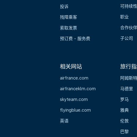
可持续
投诉
职业
残障乘客
合作伙
索取发票
子公司
预订费 - 服务费
相关网站
旅行指
airfrance.com
阿姆斯
airfranceklm.com
马德里
skyteam.com
罗马
flyingblue.com
雅典
英语
伦敦
巴黎