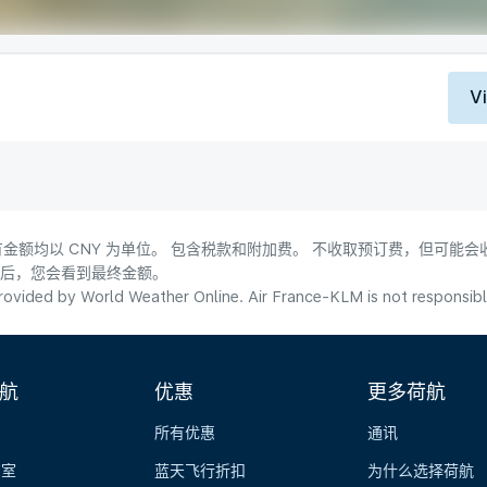
V
金额均以 CNY 为单位。 包含税款和附加费。 不收取预订费，但可能
式后，您会看到最终金额。
ovided by World Weather Online. Air France-KLM is not responsible f
航
优惠
更多荷航
所有优惠
通讯
览室
蓝天飞行折扣
为什么选择荷航