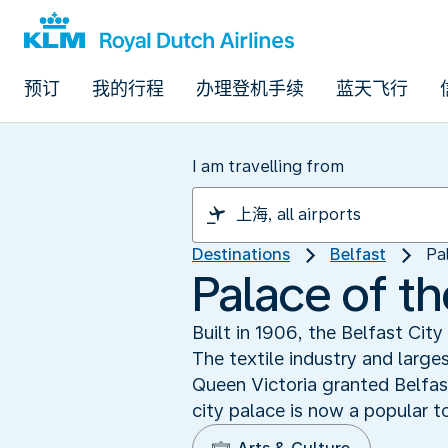
预订
我的行程
办理登机手续
蓝天飞行
I am travelling from
Destinations
Belfast
Pa
Palace of th
Built in 1906, the Belfast Cit
The textile industry and large
Queen Victoria granted Belfast
city palace is now a popular to