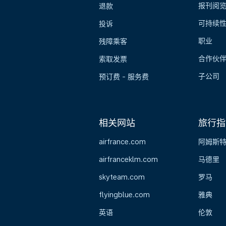
报刊阅
退款
可持续
投诉
职业
残障乘客
合作伙
索取发票
子公司
预订费 - 服务费
相关网站
旅行指
airfrance.com
阿姆斯
airfranceklm.com
马德里
skyteam.com
罗马
flyingblue.com
雅典
英语
伦敦