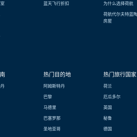
览室
蓝天飞行折扣
为什么选择荷航
性
荷航代尔夫特蓝
房屋
伴
南
热门目的地
热门旅行国家
特丹
阿姆斯特丹
荷兰
巴黎
厄瓜多尔
马德里
英国
巴塞罗那
秘鲁
圣地亚哥
德国