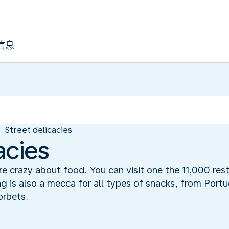
信息
Street delicacies
acies
 crazy about food. You can visit one the 11,000 rest
g is also a mecca for all types of snacks, from Port
orbets.