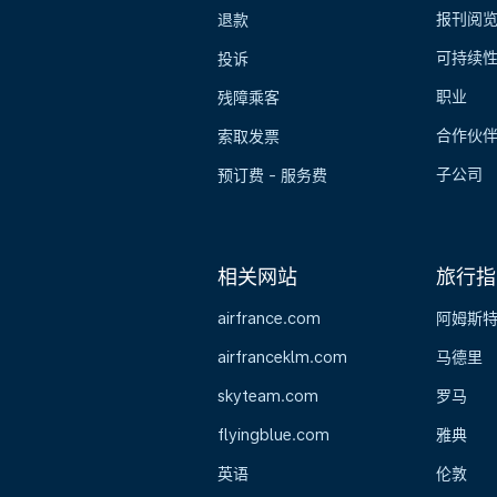
报刊阅
退款
可持续
投诉
职业
残障乘客
合作伙
索取发票
子公司
预订费 - 服务费
相关网站
旅行指
airfrance.com
阿姆斯
airfranceklm.com
马德里
skyteam.com
罗马
flyingblue.com
雅典
英语
伦敦