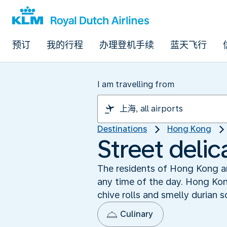
预订
我的行程
办理登机手续
蓝天飞行
I am travelling from
Destinations
Hong Kong
Street delic
The residents of Hong Kong are
any time of the day. Hong Kon
chive rolls and smelly durian s
Culinary