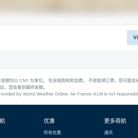
V
金额均以 CNY 为单位。 包含税款和附加费。 不收取预订费，但可能
式后，您会看到最终金额。
ovided by World Weather Online. Air France-KLM is not responsible f
航
优惠
更多荷航
所有优惠
通讯