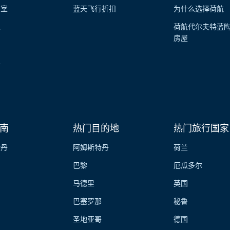
览室
蓝天飞行折扣
为什么选择荷航
性
荷航代尔夫特蓝
房屋
伴
南
热门目的地
热门旅行国家
特丹
阿姆斯特丹
荷兰
巴黎
厄瓜多尔
马德里
英国
巴塞罗那
秘鲁
圣地亚哥
德国