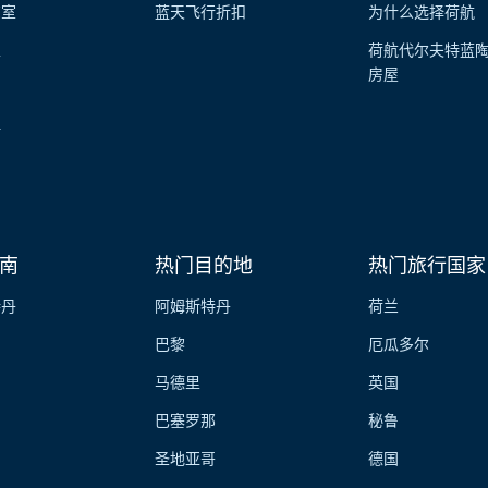
览室
蓝天飞行折扣
为什么选择荷航
性
荷航代尔夫特蓝
房屋
伴
南
热门目的地
热门旅行国家
特丹
阿姆斯特丹
荷兰
巴黎
厄瓜多尔
马德里
英国
巴塞罗那
秘鲁
圣地亚哥
德国