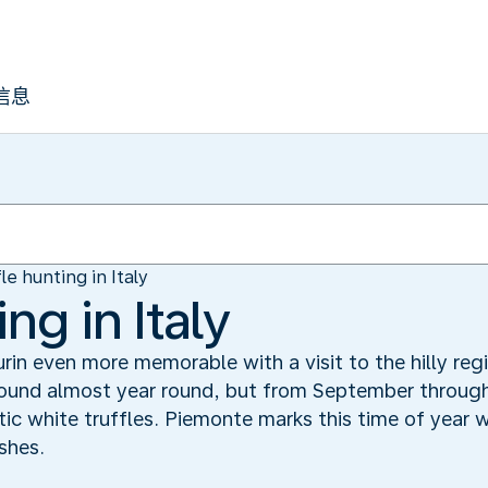
信息
le hunting in Italy
ng in Italy
rin even more memorable with a visit to the hilly regi
 found almost year round, but from September throug
tic white truffles. Piemonte marks this time of year w
shes.