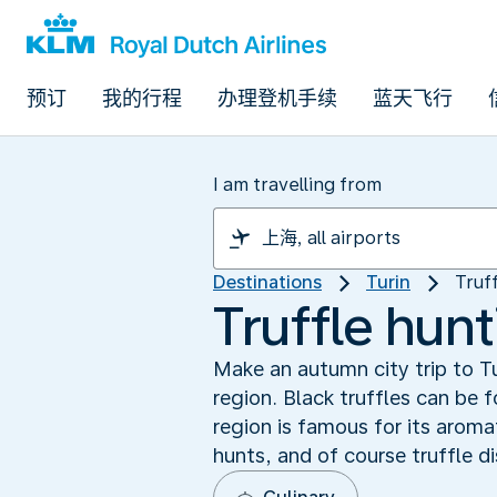
预订
我的行程
办理登机手续
蓝天飞行
I am travelling from
Destinations
Turin
Truff
Truffle hunti
Make an autumn city trip to Tu
region. Black truffles can be
region is famous for its aroma
hunts, and of course truffle di