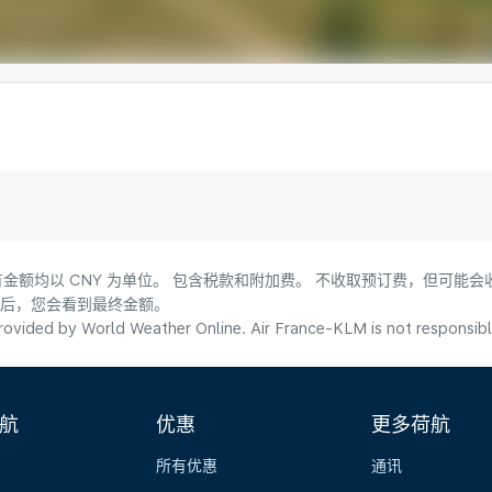
金额均以 CNY 为单位。 包含税款和附加费。 不收取预订费，但可能
式后，您会看到最终金额。
ovided by World Weather Online. Air France-KLM is not responsible f
航
优惠
更多荷航
所有优惠
通讯