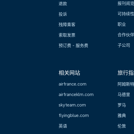
报刊阅
退款
可持续
投诉
职业
残障乘客
合作伙
索取发票
子公司
预订费 - 服务费
相关网站
旅行指
airfrance.com
阿姆斯
airfranceklm.com
马德里
skyteam.com
罗马
flyingblue.com
雅典
英语
伦敦