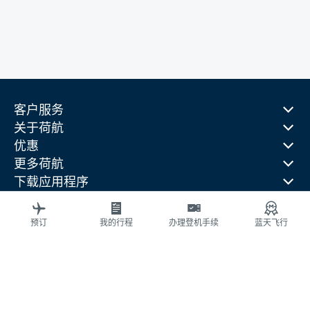
客户服务
关于荷航
优惠
更多荷航
下载应用程序
相关网站
旅行指南
预订
我的行程
办理登机手续
蓝天飞行
热门目的地
热门旅行国家
热门航线