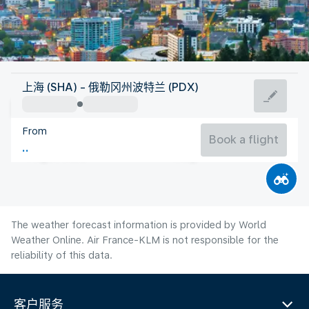
United States Of America
上海 (SHA) - 俄勒冈州波特兰 (PDX)
Portland, OR
From
21°C
United States Of America
Book a flight
Flight time
Aug
The weather forecast information is provided by World
Weather Online. Air France-KLM is not responsible for the
reliability of this data.
客户服务