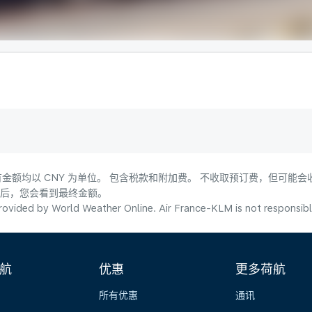
金额均以 CNY 为单位。 包含税款和附加费。 不收取预订费，但可能
式后，您会看到最终金额。
ovided by World Weather Online. Air France-KLM is not responsible f
航
优惠
更多荷航
所有优惠
通讯