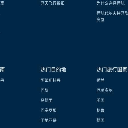
览室
蓝天飞行折扣
为什么选择荷航
性
荷航代尔夫特蓝
房屋
伴
南
热门目的地
热门旅行国家
特丹
阿姆斯特丹
荷兰
巴黎
厄瓜多尔
马德里
英国
巴塞罗那
秘鲁
圣地亚哥
德国