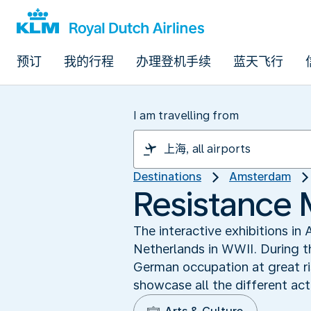
预订
我的行程
办理登机手续
蓝天飞行
I am travelling from
Destinations
Amsterdam
Resistance
The interactive exhibitions i
Netherlands in WWII. During t
German occupation at great ris
showcase all the different ac