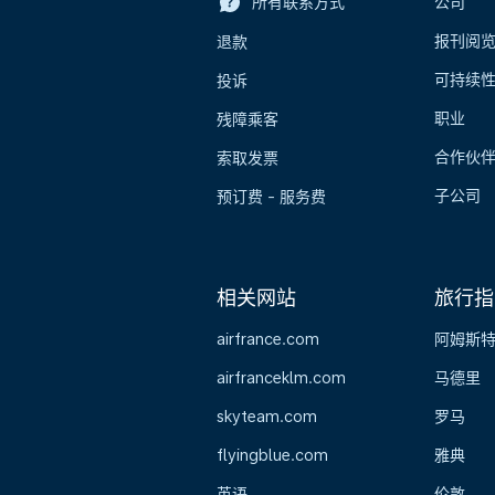
所有联系方式
公司
报刊阅
退款
可持续
投诉
职业
残障乘客
合作伙
索取发票
子公司
预订费 - 服务费
相关网站
旅行指
airfrance.com
阿姆斯
airfranceklm.com
马德里
skyteam.com
罗马
flyingblue.com
雅典
英语
伦敦