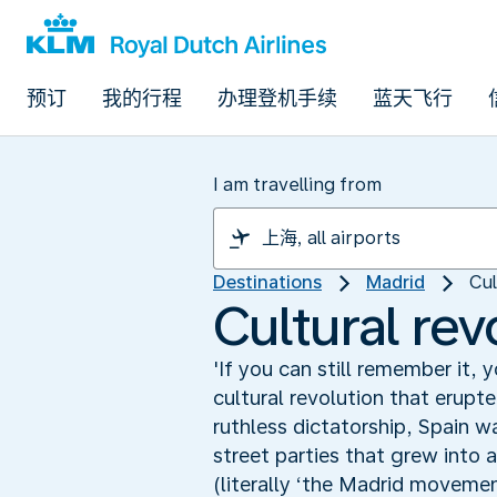
预订
我的行程
办理登机手续
蓝天飞行
I am travelling from
Destinations
Madrid
Cul
Cultural rev
'If you can still remember it, 
cultural revolution that erupt
ruthless dictatorship, Spain w
street parties that grew into
(literally ‘the Madrid movemen