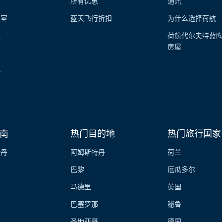
所有优惠
通讯
览室
蓝天飞行折扣
为什么选择荷航
性
荷航代尔夫特蓝
房屋
伴
南
热门目的地
热门旅行国家
特丹
阿姆斯特丹
荷兰
巴黎
厄瓜多尔
马德里
英国
巴塞罗那
秘鲁
圣地亚哥
德国