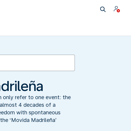
drileña
n only refer to one event: the
r almost 4 decades of a
 freedom with spontaneous
 the ‘Movida Madrileña’