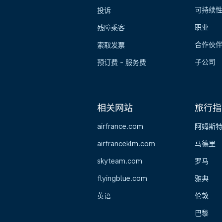
可持续
投诉
职业
残障乘客
合作伙
索取发票
子公司
预订费 - 服务费
相关网站
旅行指
airfrance.com
阿姆斯
airfranceklm.com
马德里
skyteam.com
罗马
flyingblue.com
雅典
英语
伦敦
巴黎