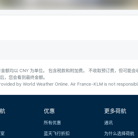
金额均以 CNY 为单位。 包含税款和附加费。 不收取预订费，但可能
式后，您会看到最终金额。
ovided by World Weather Online. Air France-KLM is not responsible f
航
优惠
更多荷航
所有优惠
通讯
览室
蓝天飞行折扣
为什么选择荷航