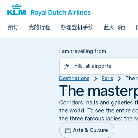
预订
我的行程
办理登机手续
蓝天飞行
I am travelling from
Destinations
Paris
The 
The masterp
Corridors, halls and galleries
the world. To see the entire c
the three famous ladies: the 
Arts & Culture