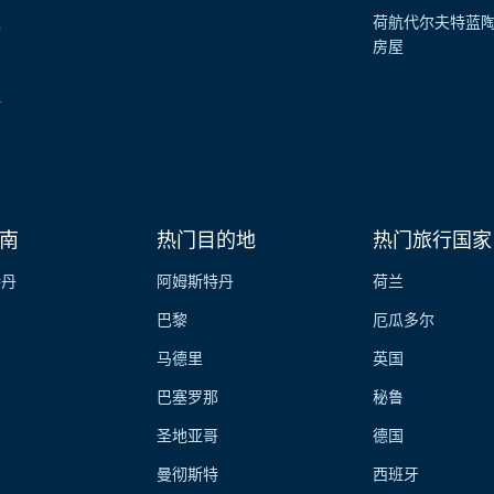
性
荷航代尔夫特蓝
房屋
伴
南
热门目的地
热门旅行国家
特丹
阿姆斯特丹
荷兰
巴黎
厄瓜多尔
马德里
英国
巴塞罗那
秘鲁
圣地亚哥
德国
曼彻斯特
西班牙